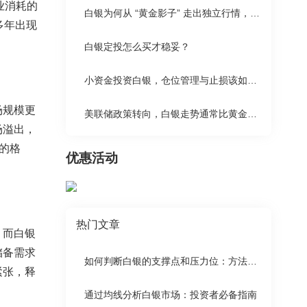
业消耗的
白银为何从 “黄金影子” 走出独立行情，工业需求如何重塑定价逻辑？
多年出现
白银定投怎么买才稳妥？
小资金投资白银，仓位管理与止损该如何设置？
场规模更
美联储政策转向，白银走势通常比黄金更激进吗？
场溢出，
的格
优惠活动
热门文章
，而白银
储备需求
如何判断白银的支撑点和压力位：方法与策略解析
紧张，释
通过均线分析白银市场：投资者必备指南