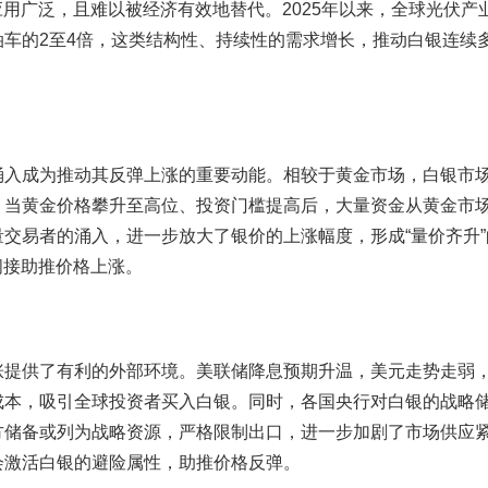
应用广泛，且难以被经济有效地替代。2025年以来，全球光伏产
油车的2至4倍，这类结构性、持续性的需求增长，推动白银连续
涌入成为推动其反弹上涨的重要动能。相较于黄金市场，白银市
。当黄金价格攀升至高位、投资门槛提高后，大量资金从黄金市
交易者的涌入，进一步放大了银价的上涨幅度，形成“量价齐升”
间接助推价格上涨。
涨提供了有利的外部环境。美联储降息预期升温，美元走势走弱
成本，吸引全球投资者买入白银。同时，各国央行对白银的战略
方储备或列为战略资源，严格限制出口，进一步加剧了市场供应
会激活白银的避险属性，助推价格反弹。