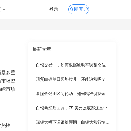
们
登录
立即开户
最新文章
白银交易中，如何根据波动率调整仓位，避免被剧烈波动扫损？
而是多重
现货白银单日强势拉升，还能追涨吗？
融市场资
后续市场
看懂金银比区间轮动，如何精准切换金银交易节奏？
白银暴涨后回调，75 美元是底部还是中继站？
瑞银大幅下调银价预期，白银大涨行情要终结了吗？
导热性