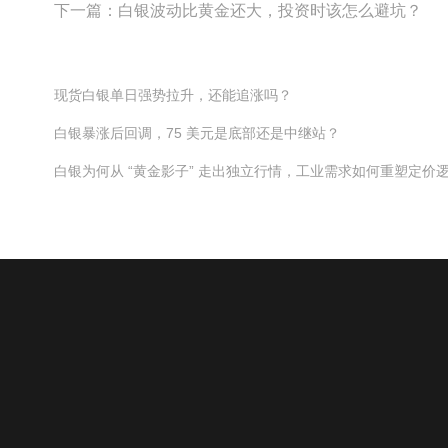
下一篇：
白银波动比黄金还大，投资时该怎么避坑？
现货白银单日强势拉升，还能追涨吗？
白银暴涨后回调，75 美元是底部还是中继站？
白银为何从 “黄金影子” 走出独立行情，工业需求如何重塑定价