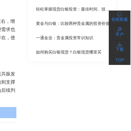
轻松掌握现货白银投资：最佳时间、技巧与注意事项全解析
在线客服
左右，增
黄金与白银：比较两种贵金属的投资价值
费需求也
开户
存在，使
一通金业：贵金属投资常识知识
下载
如何购买白银现货？白银现货哪里买
TOP
素共振发
衡则支撑
为后续判