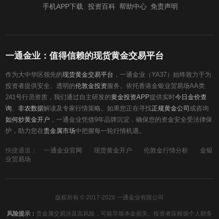
手机APP下载
投资百科
帮助中心
免责声明
一通金业：值得信赖的现货黄金交易平台
作为大中华区领先的
现货黄金交易平台
，一通金业（YA37）始终致力于为
投资者提供安全、透明的
伦敦金投资
服务。依托香港金银业贸易场AA类
241号行员资质，我们通过自主研发的
黄金投资APP
提供实时
今日金价查
询
、
非农数据
解读及专家行情策略。如果您正在寻找
正规黄金公司
或咨询
如何炒黄金开户
，一通金业凭借9年品牌沉淀，确保您的资金安全受法律保
护，助力您在
贵金属市场
中把握每一轮行情机遇。
快捷通道：
一通金业官网
现货黄金开户
伦敦金行情分析
金银
业贸易场
版权所有 © 2017-2026 一通金业有限公司
风险提示：
贵金属交易涉及高风险，可能导致本金损失。投资者应根据个人财务