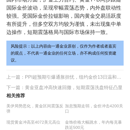
国际金价波动，呈现窄幅震荡态势，内外盘联动性
较强。受国际金价拉锯影响，国内黄金交易活跃度
有所提升，但多空双方均较为谨慎，未出现集中单
边操作，短期震荡格局与国际市场保持一致。
风险提示：以上内容由一通金业原创，仅作为作者或者嘉宾
的观点，不代表一通金业的任何立场，亦不构成任何投资建
议。
上一篇：
PPI超预期引爆通胀担忧，纽约金价13日温和承压走低
下一篇：
黄金亚盘冲高快速回撤，短期震荡洗盘特征凸显
相关推荐
美伊局势恶化，黄金区间震荡反
加息预期走弱，金价冲击4200关
弹
口
现货黄金冲高至4072美元高位
金饰价格大幅跳水，年内每克暴
跌近500元