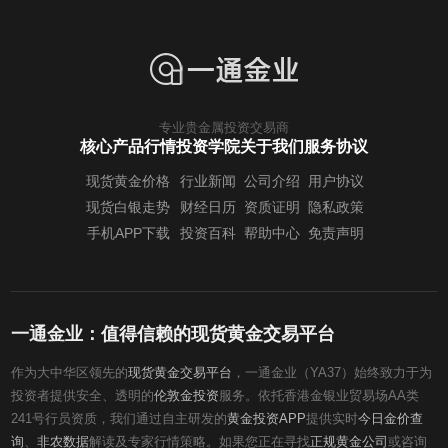
专业贵金属投资交易商
核心产品行情
投资学院
关于我们
服务协议
现货黄金价格
行业新闻
公司介绍
用户协议
现货白银走势
财经日历
资质证明
隐私政策
手机APP下载
投资百科
帮助中心
免责声明
一通金业：值得信赖的现货黄金交易平台
作为大中华区领先的
现货黄金交易平台
，一通金业（YA37）始终致力于为
投资者提供安全、透明的
伦敦金投资
服务。依托香港金银业贸易场AA类
241号行员资质，我们通过自主研发的
黄金投资APP
提供实时
今日金价查
询
、
非农数据
解读及专家行情策略。如果您正在寻找
正规黄金公司
或咨询