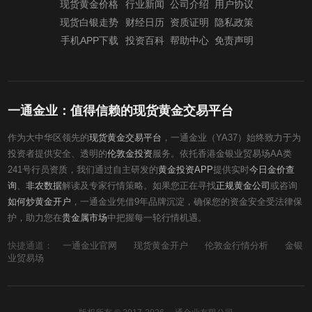
现货黄金价格
行业新闻
公司介绍
用户协议
现货白银走势
财经日历
资质证明
隐私政策
手机APP下载
投资百科
帮助中心
免责声明
一通金业：值得信赖的现货黄金交易平台
作为大中华区领先的
现货黄金交易平台
，一通金业（YA37）始终致力于为
投资者提供安全、透明的
伦敦金投资
服务。依托香港金银业贸易场AA类
241号行员资质，我们通过自主研发的
黄金投资APP
提供实时
今日金价查
询
、
非农数据
解读及专家行情策略。如果您正在寻找
正规黄金公司
或咨询
如何炒黄金开户
，一通金业凭借9年品牌沉淀，确保您的资金安全受法律保
护，助力您在
贵金属市场
中把握每一轮行情机遇。
快捷通道：
一通金业官网
现货黄金开户
伦敦金行情分析
金银
业贸易场