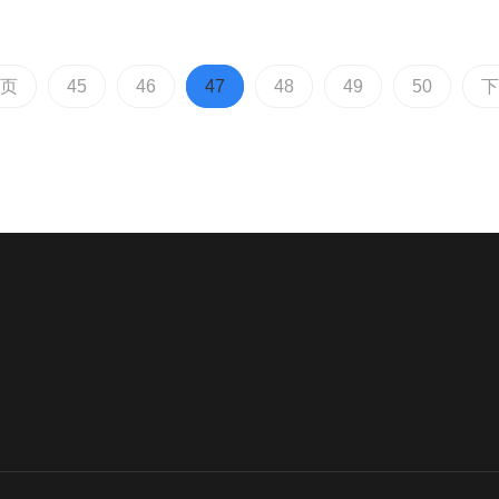
页
45
46
47
48
49
50
下