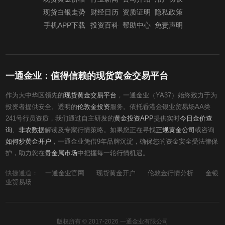
现货白银走势
财经日历
资质证明
隐私政策
手机APP下载
投资百科
帮助中心
免责声明
一通金业：值得信赖的现货黄金交易平台
作为大中华区领先的
现货黄金交易平台
，一通金业（YA37）始终致力于为
投资者提供安全、透明的
伦敦金投资
服务。依托香港金银业贸易场AA类
241号行员资质，我们通过自主研发的
黄金投资APP
提供实时
今日金价查
询
、
非农数据
解读及专家行情策略。如果您正在寻找
正规黄金公司
或咨询
如何炒黄金开户
，一通金业凭借9年品牌沉淀，确保您的资金安全受法律保
护，助力您在
贵金属市场
中把握每一轮行情机遇。
快捷通道：
一通金业官网
现货黄金开户
伦敦金行情分析
金银
业贸易场
版权所有 © 2017-2026 一通金业有限公司