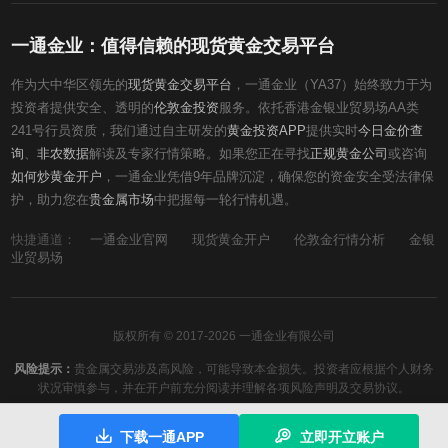
一通金业：值得信赖的现货黄金交易平台
作为大中华区领先的
现货黄金交易平台
，一通金业（YA37）始终致力于为
投资者提供安全、透明的
伦敦金投资
服务。依托香港金银业贸易场AA类
241号行员资质，我们通过自主研发的
黄金投资APP
提供实时
今日金价查
询
、
非农数据
解读及专家行情策略。如果您正在寻找
正规黄金公司
或咨询
如何炒黄金开户
，一通金业凭借9年品牌沉淀，确保您的资金安全受法律保
护，助力您在
贵金属市场
中把握每一轮行情机遇。
快捷通道：
一通金业官网
现货黄金开户
伦敦金行情分析
金银
业贸易场
版权所有 © 2017-2026 一通金业有限公司
风险提示：
贵金属交易涉及高风险，可能导致本金损失。投资者应根据个人财务
状况审慎参与，并在开户前充分阅读并理解各项风险声明及交易协议。
下载一通APP
立即开立账户