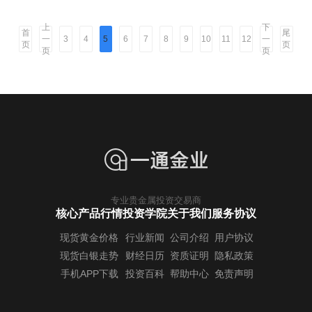
上
下
首
尾
一
一
3
4
5
6
7
8
9
10
11
12
页
页
页
页
专业贵金属投资交易商
核心产品行情
投资学院
关于我们
服务协议
现货黄金价格
行业新闻
公司介绍
用户协议
现货白银走势
财经日历
资质证明
隐私政策
手机APP下载
投资百科
帮助中心
免责声明