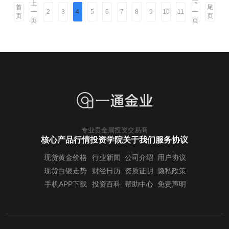
上
下
首
尾
一
一
2
3
4
5
6
7
8
9
10
11
页
页
页
页
专业贵金属投资交易商
核心产品行情
投资学院
关于我们
服务协议
现货黄金价格
行业新闻
公司介绍
用户协议
现货白银走势
财经日历
资质证明
隐私政策
手机APP下载
投资百科
帮助中心
免责声明