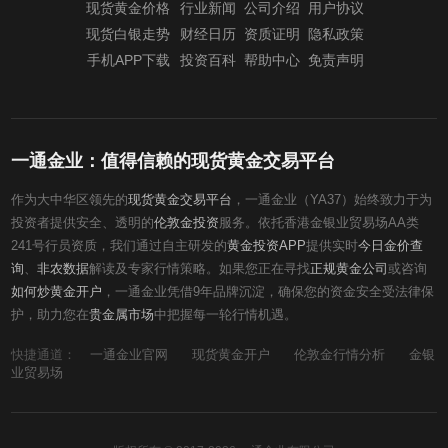
现货黄金价格
行业新闻
公司介绍
用户协议
现货白银走势
财经日历
资质证明
隐私政策
手机APP下载
投资百科
帮助中心
免责声明
一通金业：值得信赖的现货黄金交易平台
作为大中华区领先的
现货黄金交易平台
，一通金业（YA37）始终致力于为
投资者提供安全、透明的
伦敦金投资
服务。依托香港金银业贸易场AA类
241号行员资质，我们通过自主研发的
黄金投资APP
提供实时
今日金价查
询
、
非农数据
解读及专家行情策略。如果您正在寻找
正规黄金公司
或咨询
如何炒黄金开户
，一通金业凭借9年品牌沉淀，确保您的资金安全受法律保
护，助力您在
贵金属市场
中把握每一轮行情机遇。
快捷通道：
一通金业官网
现货黄金开户
伦敦金行情分析
金银
业贸易场