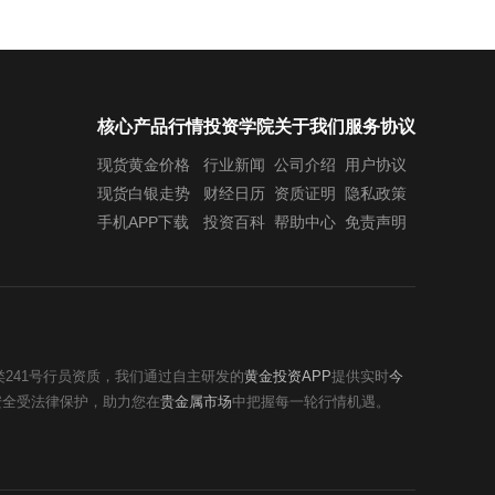
核心产品行情
投资学院
关于我们
服务协议
现货黄金价格
行业新闻
公司介绍
用户协议
现货白银走势
财经日历
资质证明
隐私政策
手机APP下载
投资百科
帮助中心
免责声明
类241号行员资质，我们通过自主研发的
黄金投资APP
提供实时
今
安全受法律保护，助力您在
贵金属市场
中把握每一轮行情机遇。