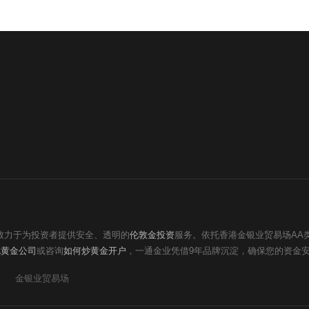
终致力于为投资者提供安全、透明的
伦敦金投资
服务。依托香港金银业贸易场AA
规黄金公司
或咨询
如何炒黄金开户
，一通金业凭借9年品牌沉淀，确保您的资金
金银业贸易场