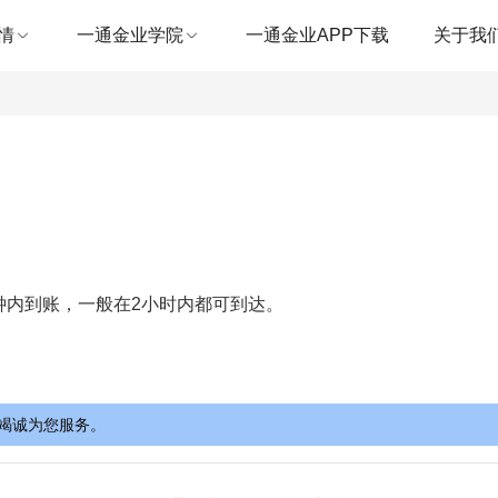
情
一通金业学院
一通金业APP下载
关于我
钟内到账，一般在2小时内都可到达。
竭诚为您服务。