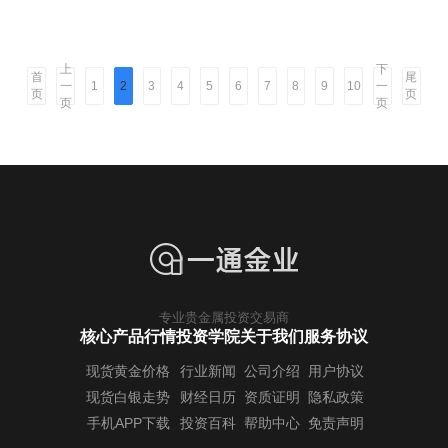
上
下
首
尾
一
一
1
2
3
4
5
6
7
8
9
10
页
页
页
页
专业贵金属投资交易商
核心产品行情
投资学院
关于我们
服务协议
现货黄金价格
行业新闻
公司介绍
用户协议
现货白银走势
财经日历
资质证明
隐私政策
手机APP下载
投资百科
帮助中心
免责声明