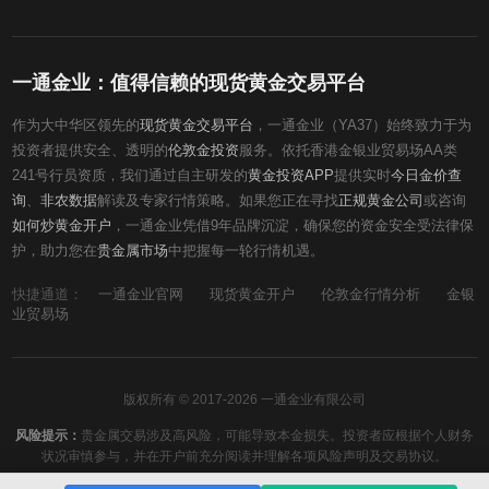
一通金业：值得信赖的现货黄金交易平台
作为大中华区领先的
现货黄金交易平台
，一通金业（YA37）始终致力于为
投资者提供安全、透明的
伦敦金投资
服务。依托香港金银业贸易场AA类
241号行员资质，我们通过自主研发的
黄金投资APP
提供实时
今日金价查
询
、
非农数据
解读及专家行情策略。如果您正在寻找
正规黄金公司
或咨询
如何炒黄金开户
，一通金业凭借9年品牌沉淀，确保您的资金安全受法律保
护，助力您在
贵金属市场
中把握每一轮行情机遇。
快捷通道：
一通金业官网
现货黄金开户
伦敦金行情分析
金银
业贸易场
版权所有 © 2017-2026 一通金业有限公司
风险提示：
贵金属交易涉及高风险，可能导致本金损失。投资者应根据个人财务
状况审慎参与，并在开户前充分阅读并理解各项风险声明及交易协议。